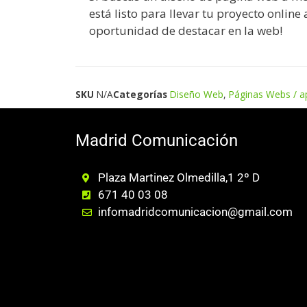
está listo para llevar tu proyecto online 
oportunidad de destacar en la web!
SKU
N/A
Categorías
Diseño Web
,
Páginas Webs / a
Madrid Comunicación
Plaza Martinez Olmedilla,1 2º D
671 40 03 08
infomadridcomunicacion@gmail.com