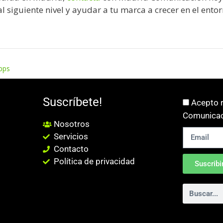
al siguiente nivel y ayudar a tu marca a crecer en el entor
pps
Suscríbete!
Acepto r
Comunicac
Nosotros
Servicios
Contacto
Política de privacidad
Suscribi