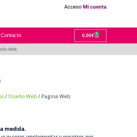
Acceso
Mi cuenta
0
Contacto
0,00
€
ollo Web
b
ps
/
Diseño Web
/ Pagina Web
a medida.
 que quieres implementar y nosotros nos