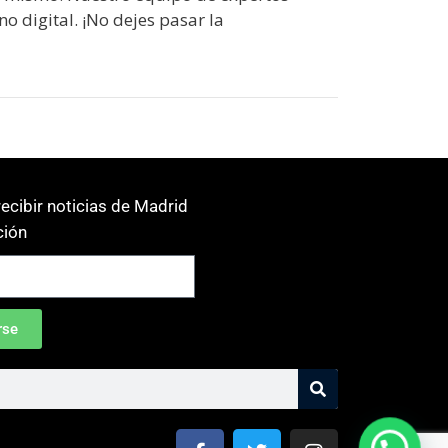
no digital. ¡No dejes pasar la
ecibir noticias de Madrid
ión
rse