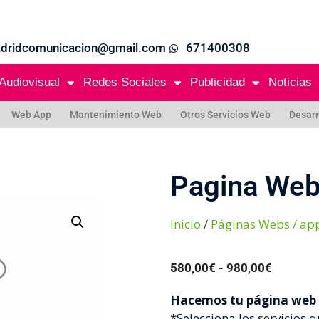
adridcomunicacion@gmail.com
671400308
Audiovisual
Redes Sociales
Publicidad
Noticias
Web App
Mantenimiento Web
Otros Servicios Web
Desarr
Pagina We
Inicio
/
Páginas Webs / ap
580,00
€
-
980,00
€
Hacemos tu página web 
*Selecciona los servicios