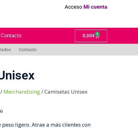
Acceso
Mi cuenta
0
Contacto
0,00
€
izados
Contacto
Unisex
/
Merchandising
/ Camisetas Unisex
A)
 peso ligero. Atrae a más clientes con
.