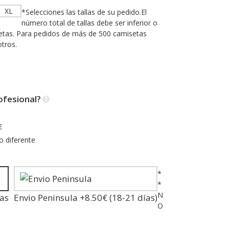
XL
*Selecciones las tallas de su pedido.El
número total de tallas debe ser inferior o
setas. Para pedidos de más de 500 camisetas
tros.
ofesional?
€
o diferente
*
*
N
ías
Envio Peninsula +8.50€ (18-21 días)
O