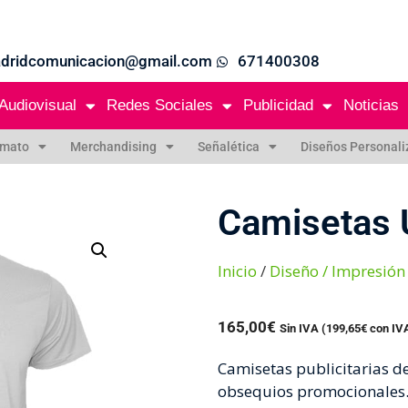
adridcomunicacion@gmail.com
671400308
Audiovisual
Redes Sociales
Publicidad
Noticias
rmato
Merchandising
Señalética
Diseños Personal
Camisetas 
Inicio
/
Diseño / Impresión
165,00€
Sin IVA (
199,65
€
con IV
Camisetas publicitarias de
obsequios promocionales