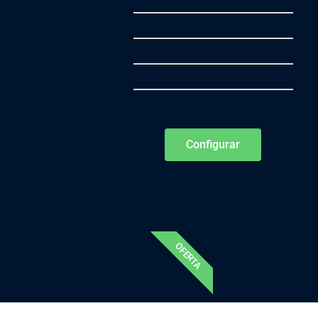
imágenes
Creación de audiencias
Campañas de conversión
Entrega de resultados
Informe de estadísticas
Configurar
Mejora tus posiciones en buscadores
gracias a nuestro servicio de
posicionamiento SEO.
OFERTA