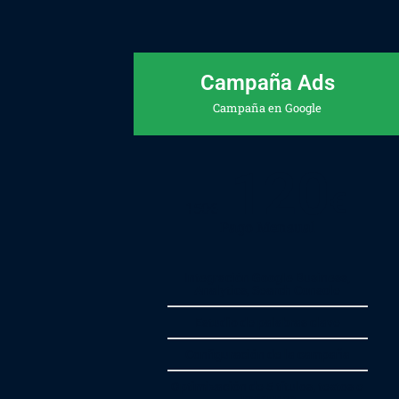
Campaña Ads
Campaña en Google
120
€
150
€
Pago Mensual
Integración Google Business,
Analytics, Search Console
Estudio de palabras clave
Configuración de la campaña
Optimización de 5 títulos, textos e