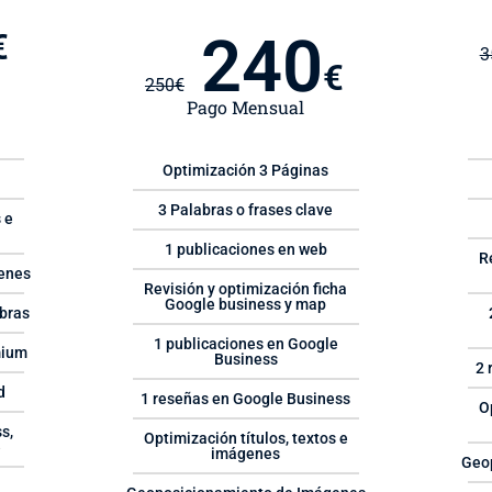
240
€
3
€
250
€
Pago Mensual
Optimización 3 Páginas
3 Palabras o frases clave
 e
1 publicaciones en web
R
enes
Revisión y optimización ficha
Google business y map
bras
1 publicaciones en Google
mium
Business
2 
d
1 reseñas en Google Business
O
s,
Optimización títulos, textos e
e
imágenes
Geo