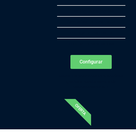
imágenes
Creación de audiencias
Campañas de conversión
Entrega de resultados
Informe de estadísticas
Configurar
Mejora tus posiciones en buscadores
gracias a nuestro servicio de
posicionamiento SEO.
OFERTA