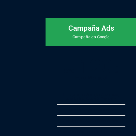
Campaña Ads
Campaña en Google
120
€
150
€
Pago Mensual
Integración Google Business,
Analytics, Search Console
Estudio de palabras clave
Configuración de la campaña
Optimización de 5 títulos, textos e