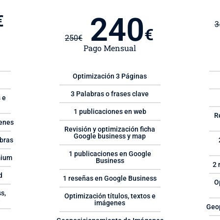
240
€
3
€
250
€
Pago Mensual
Optimización 3 Páginas
3 Palabras o frases clave
 e
1 publicaciones en web
R
enes
Revisión y optimización ficha
Google business y map
bras
1 publicaciones en Google
mium
Business
2 
d
1 reseñas en Google Business
O
s,
Optimización títulos, textos e
e
imágenes
Geo