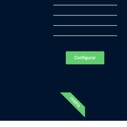
imágenes
Creación de audiencias
Campañas de conversión
Entrega de resultados
Informe de estadísticas
Configurar
Mejora tus posiciones en buscadores
gracias a nuestro servicio de
posicionamiento SEO.
OFERTA