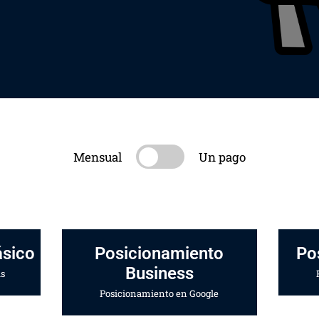
Mensual
Un pago
ásico
Posicionamiento
Po
Business
as
Posicionamiento en Google