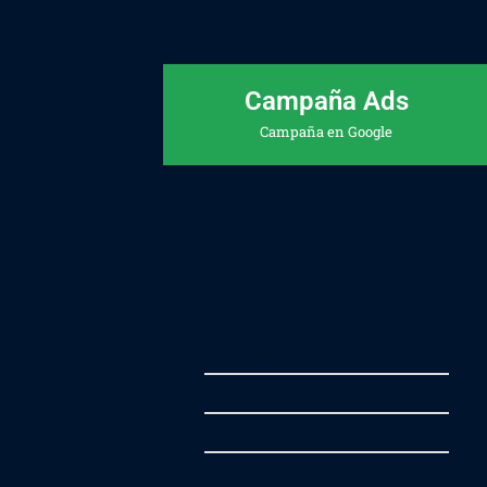
Campaña Ads
Campaña en Google
120
€
150
€
Pago Mensual
Integración Google Business,
Analytics, Search Console
Estudio de palabras clave
Configuración de la campaña
Optimización de 5 títulos, textos e