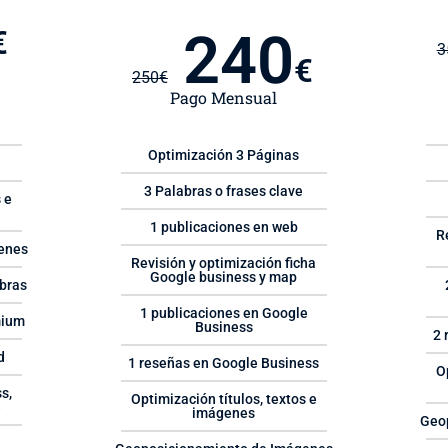
240
€
3
€
250
€
Pago Mensual
Optimización 3 Páginas
3 Palabras o frases clave
 e
1 publicaciones en web
R
enes
Revisión y optimización ficha
Google business y map
bras
1 publicaciones en Google
mium
Business
2 
d
1 reseñas en Google Business
O
s,
Optimización títulos, textos e
e
imágenes
Geo