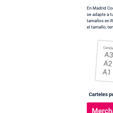
En Madrid Co
se adapte a t
tamaños en Re
el tamaño, te
Carteles pu
Mercha