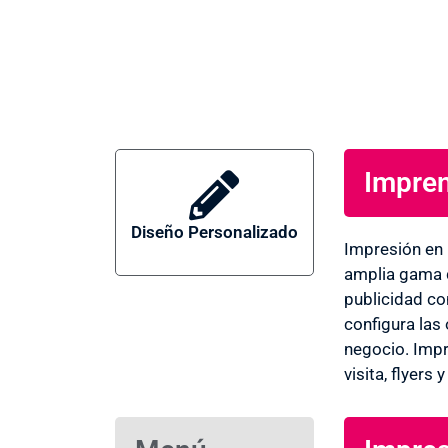
Impren
Diseño Personalizado
Imprent
Impresión en
amplia gama d
publicidad co
a en
configura las 
negocio. Impr
visita, flyers
Rejas