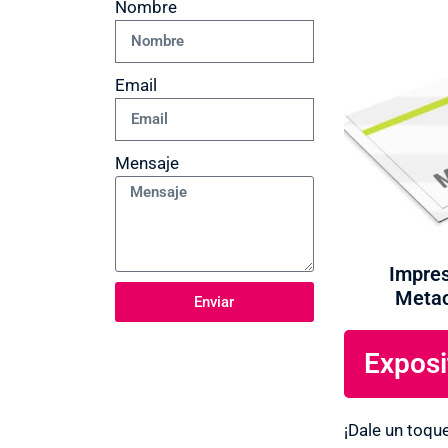
Nombre
Email
Mensaje
Impres
Metac
Enviar
Exposi
¡Dale un toqu