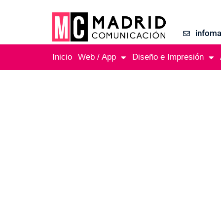
infom
Inicio
Web / App
Diseño e Impresión