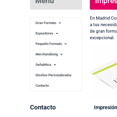
Menú
Impres
Imprenta en Rejas ¡OFERTONES EN
En Madrid Co
IMPRESIÓN! Servicios de diseño
Gran Formato
a tus necesid
opcional
de gran forma
Expositores
excepcional.
Más Información
Pequeño Formato
Merchandising
Señalética
Diseños Personalizados
Contacto
Contacto
Impresión