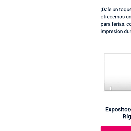
¡Dale un toqu
ofrecemos un 
para ferias, 
impresión dur
Expositor
Ríg