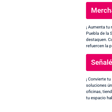
Mercha
¡ Aumenta tu 
Puebla de la 
destaquen. Co
refuercen la 
Señalé
¡ Convierte t
soluciones ún
oficinas, tie
tu espacio hab