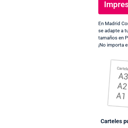
Impres
En Madrid Co
se adapte a t
tamaños en Pu
¡No importa e
Carteles pu