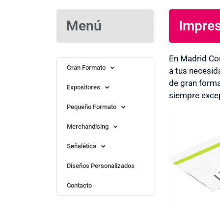
Menú
Impres
Imprenta en Puebla de la Sierra ¡OFER
Servicios de diseño opcional
En Madrid Co
Más Información
Gran Formato
a tus necesid
de gran forma
Expositores
siempre excep
Pequeño Formato
Merchandising
Señalética
Diseños Personalizados
Contacto