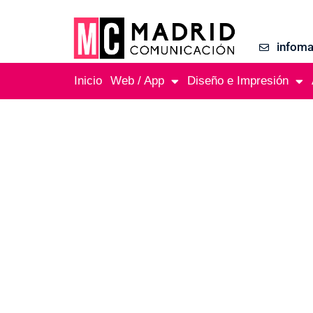
infom
Inicio
Web / App
Diseño e Impresión