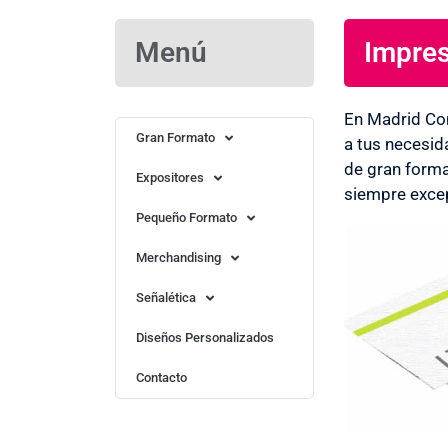
Menú
Impres
Imprenta en Palomeras Sureste ¡OFERT
Servicios de diseño opcional
En Madrid Co
Más Información
Gran Formato
a tus necesid
de gran forma
Expositores
siempre excep
Pequeño Formato
Merchandising
Señalética
Diseños Personalizados
Contacto