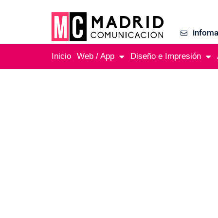
infom
Inicio
Web / App
Diseño e Impresión