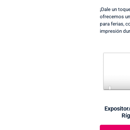
¡Dale un toqu
ofrecemos un 
para ferias, 
impresión dur
Expositor
Ríg