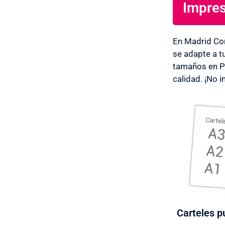
Impres
En Madrid Co
se adapte a t
tamaños en P
calidad. ¡No 
Carteles pu