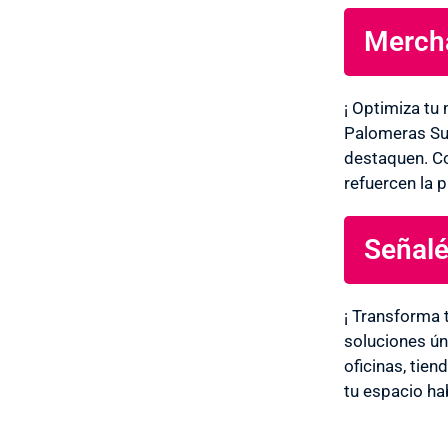
Mercha
¡ Optimiza tu
Palomeras Sur
destaquen. Co
refuercen la 
Señalé
¡ Transforma 
soluciones ún
oficinas, tie
tu espacio hab