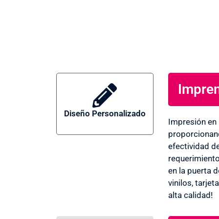
Impren
Diseño Personalizado
Imprenta
Impresión en
proporcionand
efectividad d
Navacerr
requerimiento
en la puerta 
vinilos, tarje
alta calidad!
a