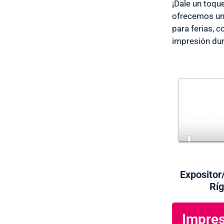
¡Dale un toqu
ofrecemos un 
para ferias, 
impresión dur
Expositor
Ríg
Impres