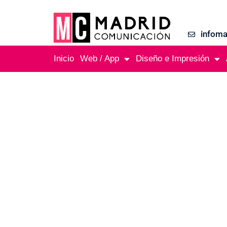
infom
Inicio
Web / App
Diseño e Impresión