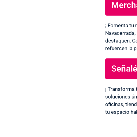
Mercha
¡ Fomenta tu 
Navacerrada, 
destaquen. Co
refuercen la 
Señalé
¡ Transforma 
soluciones ún
oficinas, tie
tu espacio hab