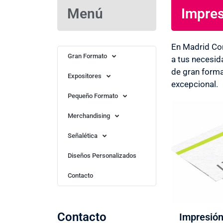
Menú
Impres
Imprenta en Navacerrada ¡OFERTONES 
IMPRESIÓN! Servicios de diseño opciona
En Madrid Co
Gran Formato
a tus necesid
Más Información
de gran forma
Expositores
excepcional.
Pequeño Formato
Merchandising
Señalética
Diseños Personalizados
Contacto
Contacto
Impresión