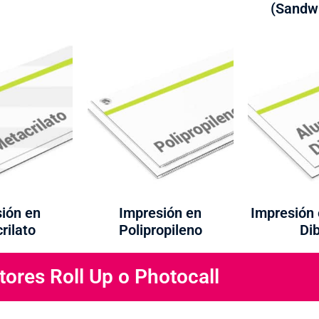
(Sandw
ión en
Impresión en
Impresión 
rilato
Polipropileno
Di
tores Roll Up o Photocall