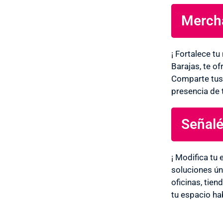
Mercha
¡ Fortalece t
Barajas, te o
Comparte tus 
presencia de 
Señalé
¡ Modifica tu
soluciones ún
oficinas, tie
tu espacio hab