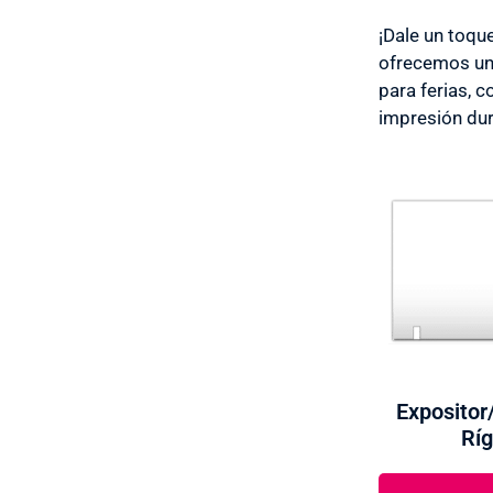
¡Dale un toqu
ofrecemos un 
para ferias, 
impresión dur
Expositor
Ríg