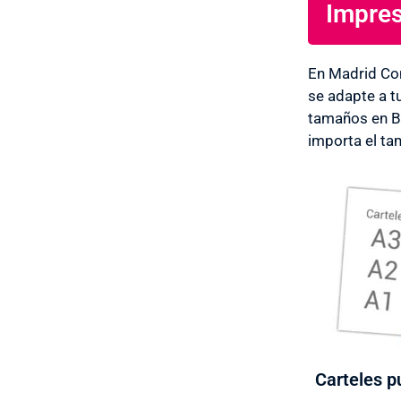
Impres
En Madrid Co
se adapte a t
tamaños en Ba
importa el ta
Carteles pu