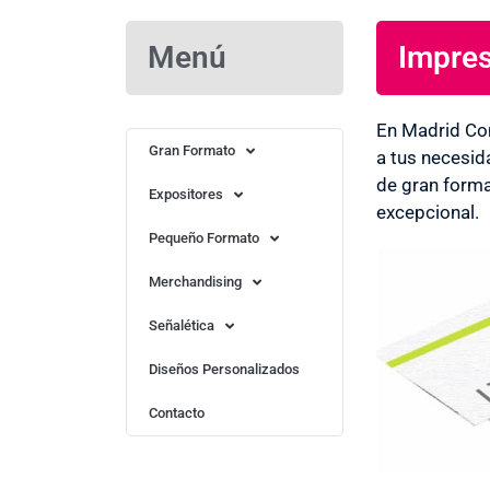
Menú
Impres
Imprenta en Barajas ¡OFERTONES EN
IMPRESIÓN! Servicios de diseño opciona
En Madrid Co
Más Información
Gran Formato
a tus necesid
de gran forma
Expositores
excepcional.
Pequeño Formato
Merchandising
Señalética
Diseños Personalizados
Contacto