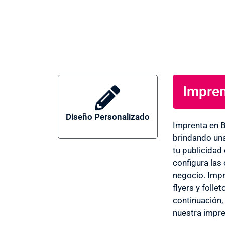
Impren
Diseño Personalizado
Imprenta
Imprenta en B
brindando una
tu publicidad
en
configura las
negocio. Impri
flyers y folle
continuación,
Barajas
nuestra impre