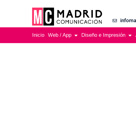
infom
Inicio
Web / App
Diseño e Impresión