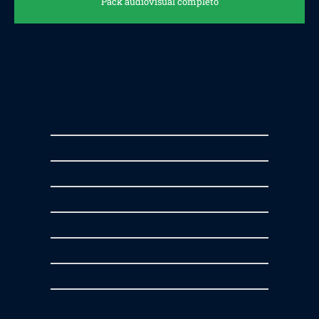
Pack audiovisual completo
980
€
1280
€
2h Fotografías y edición
+
2h Grabación - Video 2-3 min
+
15 Fotos Recorrido 360º
Incluye edición y montaje
*Desplazamiento no incluido