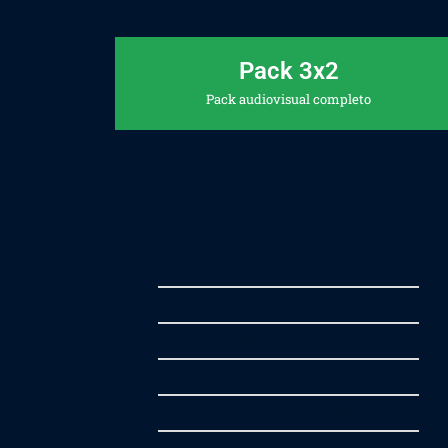
Pack 3x2
Pack audiovisual completo
980
€
1280
€
2h Fotografías y edición
+
2h Grabación - Video 2-3 min
+
15 Fotos Recorrido 360º