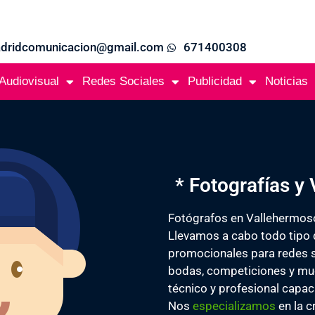
adridcomunicacion@gmail.com
671400308
Audiovisual
Redes Sociales
Publicidad
Noticias
* Fotografías y
Fotógrafos en Vallehermos
Llevamos a cabo todo tipo 
promocionales para redes so
bodas, competiciones y m
técnico y profesional capaci
Nos
especializamos
en la c