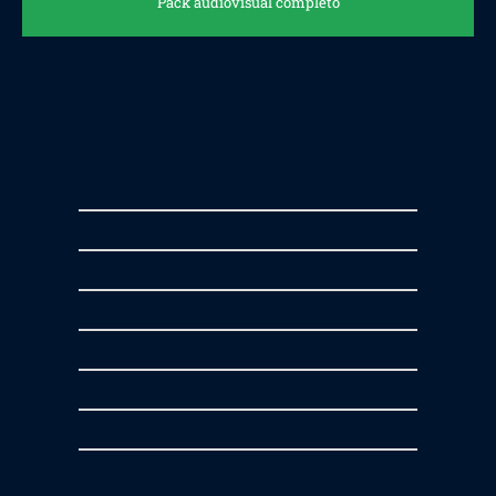
Pack audiovisual completo
980
€
1280
€
2h Fotografías y edición
+
2h Grabación - Video 2-3 min
+
15 Fotos Recorrido 360º
Incluye edición y montaje
*Desplazamiento no incluido