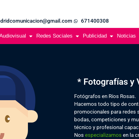
adridcomunicacion@gmail.com
671400308
Audiovisual
Redes Sociales
Publicidad
Noticias
* Fotografías y
Fotógrafos en Ríos Rosas.
Hacemos todo tipo de conte
promocionales para redes so
bodas, competiciones y m
técnico y profesional capaci
Nos
especializamos
en la c