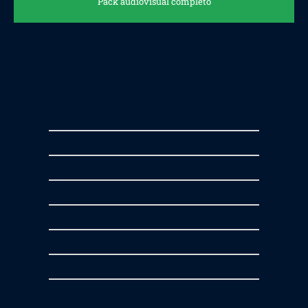
Pack audiovisual completo
980
€
1280
€
2h Fotografías y edición
+
2h Grabación - Video 2-3 min
+
15 Fotos Recorrido 360º
Incluye edición y montaje
*Desplazamiento no incluido