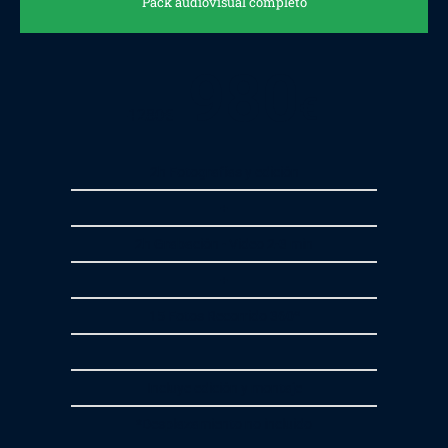
Pack audiovisual completo
980
€
1280
€
2h Fotografías y edición
+
2h Grabación - Video 2-3 min
+
15 Fotos Recorrido 360º
Incluye edición y montaje
*Desplazamiento no incluido