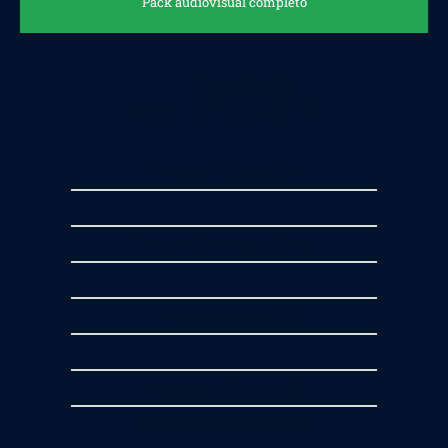
Pack audiovisual completo
980
€
1280
€
2h Fotografías y edición
+
2h Grabación - Video 2-3 min
+
15 Fotos Recorrido 360º
Incluye edición y montaje
*Desplazamiento no incluido