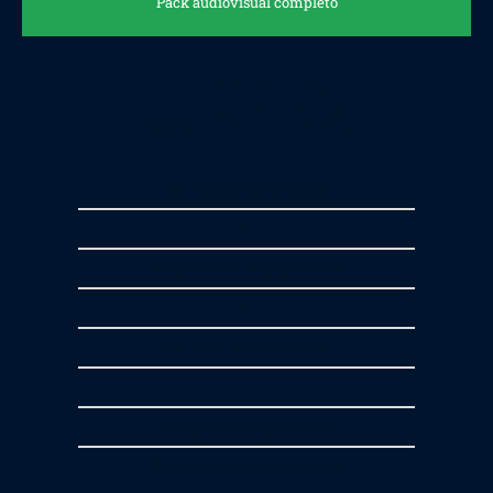
Pack audiovisual completo
980
€
1280
€
2h Fotografías y edición
+
2h Grabación - Video 2-3 min
+
15 Fotos Recorrido 360º
Incluye edición y montaje
*Desplazamiento no incluido