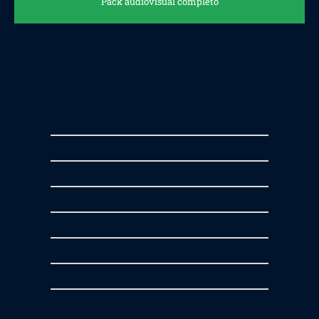
Pack audiovisual completo
980
€
1280
€
2h Fotografías y edición
+
2h Grabación - Video 2-3 min
+
15 Fotos Recorrido 360º
Incluye edición y montaje
*Desplazamiento no incluido