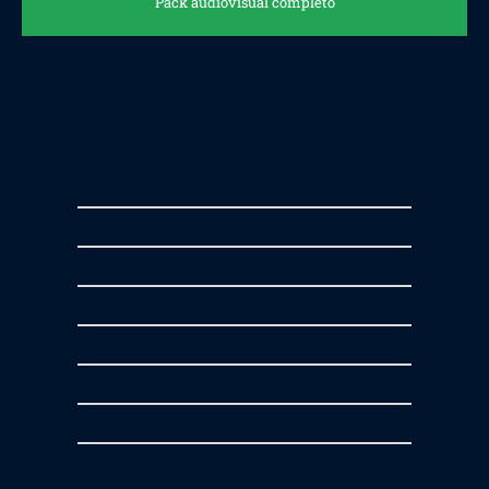
Pack audiovisual completo
980
€
1280
€
2h Fotografías y edición
+
2h Grabación - Video 2-3 min
+
15 Fotos Recorrido 360º
Incluye edición y montaje
*Desplazamiento no incluido