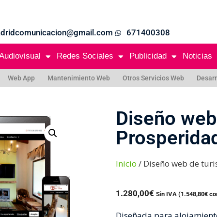
adridcomunicacion@gmail.com
671400308
Audiovisual
Redes Sociales
Publicidad
Noticias
Web App
Mantenimiento Web
Otros Servicios Web
Desarr
Diseño web
Prosperida
Inicio
/ Diseño web de tur
1.280,00
€
Sin IVA (
1.548,80
€
co
Diseñada para alojamientos