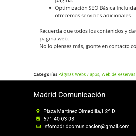
página.
Optimización SEO Básica Incluida
ofrecemos servicios adicionales.
Recuerda que todos los contenidos y dat
página web.
No lo pienses más, ¡ponte en contacto c
Categorías
Páginas Webs / apps
,
Web de Reservas
Madrid Comunicación
Plaza Martinez Olmedilla,1 2º D
671 40 03 08
infomadridcomunicacion@gmail.com