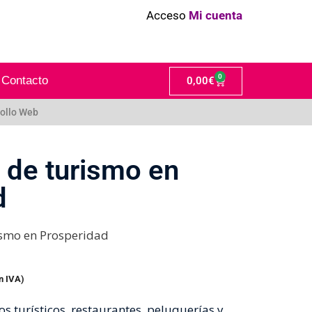
Acceso
Mi cuenta
0
Contacto
0,00
€
ollo Web
 de turismo en
d
ismo en Prosperidad
n IVA)
 turísticos, restaurantes, peluquerías y