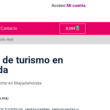
Acceso
Mi cuenta
0
Contacto
0,00
€
ollo Web
 de turismo en
da
rismo en Majadahonda
n IVA)
 turísticos, restaurantes, peluquerías y