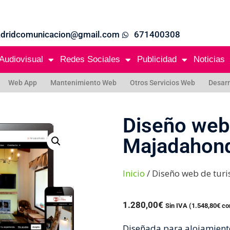
adridcomunicacion@gmail.com
671400308
Audiovisual
Redes Sociales
Publicidad
Noticias
Web App
Mantenimiento Web
Otros Servicios Web
Desarr
Diseño web
Majadahon
Inicio
/ Diseño web de tu
1.280,00
€
Sin IVA (
1.548,80
€
co
Diseñada para alojamientos