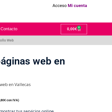
Acceso
Mi cuenta
0
Contacto
0,00
€
ollo Web
páginas web en
web en Vallecas
,80
€
con IVA)
ostrar tus servicios online.