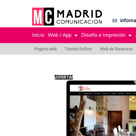
infom
Inicio
Web / App
Diseño e Impresión
Pagina web
Tienda Online
Web de Reservas
¡OFERTA!