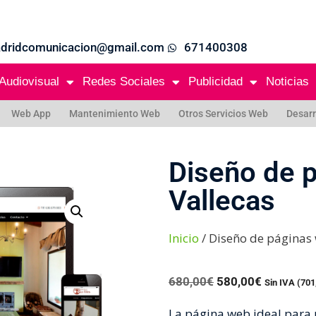
adridcomunicacion@gmail.com
671400308
Audiovisual
Redes Sociales
Publicidad
Noticias
Web App
Mantenimiento Web
Otros Servicios Web
Desarr
Diseño de 
Vallecas
Inicio
/ Diseño de páginas 
680,00
€
580,00
€
Sin IVA (
701
La página web ideal para m