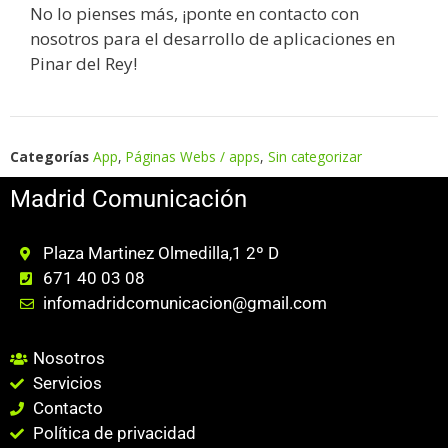
No lo pienses más, ¡ponte en contacto con
nosotros para el desarrollo de aplicaciones en
Pinar del Rey!
Categorías
App
,
Páginas Webs / apps
,
Sin categorizar
Madrid Comunicación
Plaza Martinez Olmedilla,1 2º D
671 40 03 08
infomadridcomunicacion@gmail.com
Nosotros
Servicios
Contacto
Política de privacidad