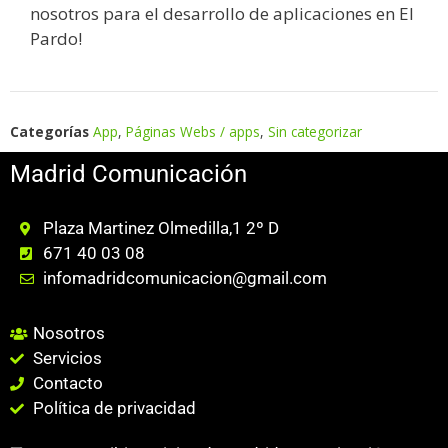
nosotros para el desarrollo de aplicaciones en El
Pardo!
Categorías
App
,
Páginas Webs / apps
,
Sin categorizar
Madrid Comunicación
Plaza Martinez Olmedilla,1 2º D
671 40 03 08
infomadridcomunicacion@gmail.com
Nosotros
Servicios
Contacto
Política de privacidad