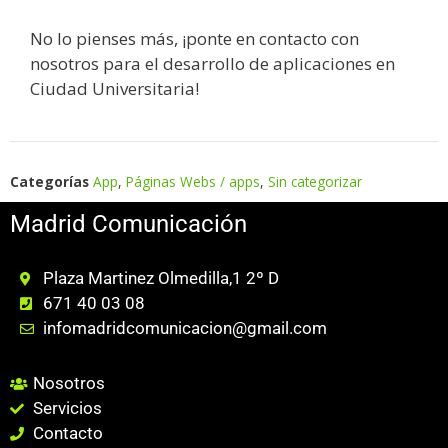
No lo pienses más, ¡ponte en contacto con
nosotros para el desarrollo de aplicaciones en
Ciudad Universitaria!
Categorías
App
,
Páginas Webs / apps
,
Sin categorizar
Madrid Comunicación
Plaza Martinez Olmedilla,1 2º D
671 40 03 08
infomadridcomunicacion@gmail.com
Nosotros
Servicios
Contacto