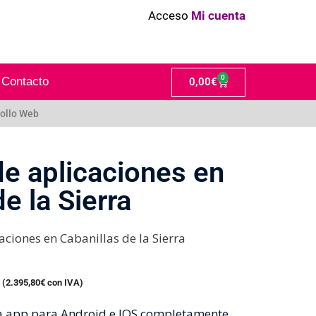
Acceso
Mi cuenta
0
Contacto
0,00
€
ollo Web
de aplicaciones en
e la Sierra
aciones en Cabanillas de la Sierra
 (
2.395,80
€
con IVA)
na app para Android e IOS completamente