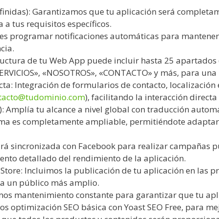
efinidas): Garantizamos que tu aplicación será completam
a tus requisitos específicos.
des programar notificaciones automáticas para mantener
cia.
tructura de tu Web App puede incluir hasta 25 apartados
«SERVICIOS», «NOSOTROS», «CONTACTO» y más, para una n
a: Integración de formularios de contacto, localización 
tacto@tudominio.com
), facilitando la interacción direct
: Amplía tu alcance a nivel global con traducción automá
ema es completamente ampliable, permitiéndote adaptarl
ará sincronizada con Facebook para realizar campañas pub
nto detallado del rendimiento de la aplicación.
Store: Incluimos la publicación de tu aplicación en las 
e a un público más amplio.
os mantenimiento constante para garantizar que tu apl
os optimización SEO básica con Yoast SEO Free, para mej