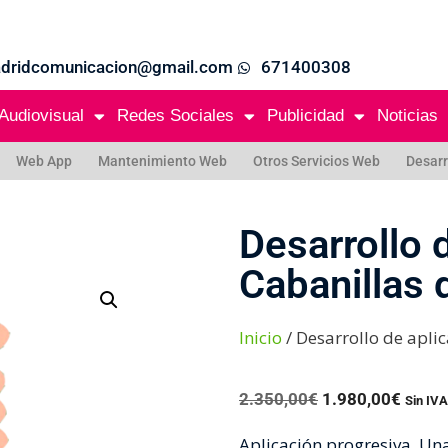
adridcomunicacion@gmail.com
671400308
Audiovisual
Redes Sociales
Publicidad
Noticias
Web App
Mantenimiento Web
Otros Servicios Web
Desarr
Desarrollo 
Cabanillas d
Inicio
/ Desarrollo de aplic
2.350,00
€
1.980,00
€
Sin IVA
Aplicación progresiva. U