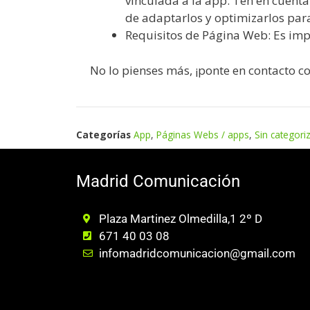
vinculada a la app. Ten en cuent
de adaptarlos y optimizarlos par
Requisitos de Página Web: Es im
No lo pienses más, ¡ponte en contacto co
Categorías
App
,
Páginas Webs / apps
,
Sin categori
Madrid Comunicación
Plaza Martinez Olmedilla,1 2º D
671 40 03 08
infomadridcomunicacion@gmail.com