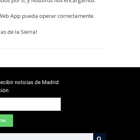
ados por ti, y nosotros nos encargamos
 Web App pueda operar correctamente.
as de la Sierra!
ecibir noticias de Madrid
ión
rse