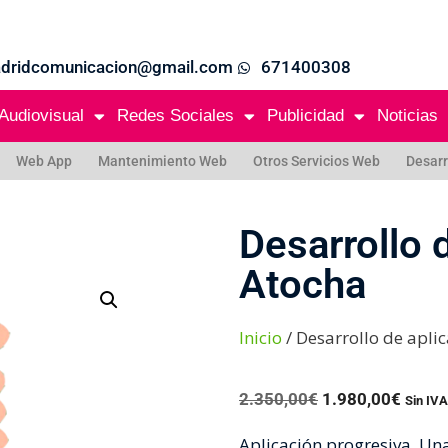
adridcomunicacion@gmail.com
671400308
Audiovisual
Redes Sociales
Publicidad
Noticias
Web App
Mantenimiento Web
Otros Servicios Web
Desarr
Desarrollo 
Atocha
Inicio
/ Desarrollo de apli
2.350,00
€
1.980,00
€
Sin IVA
Aplicación progresiva. U