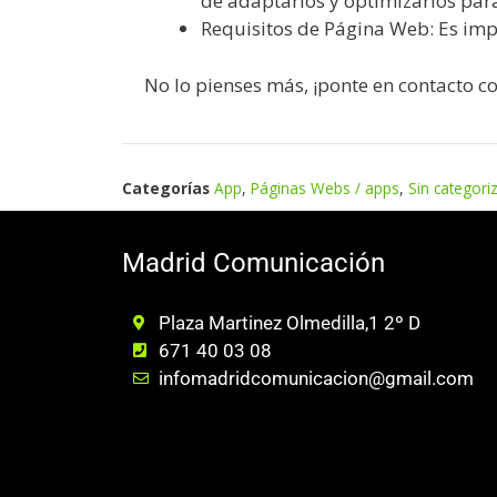
de adaptarlos y optimizarlos par
Requisitos de Página Web: Es im
No lo pienses más, ¡ponte en contacto co
Categorías
App
,
Páginas Webs / apps
,
Sin categori
Madrid Comunicación
Plaza Martinez Olmedilla,1 2º D
671 40 03 08
infomadridcomunicacion@gmail.com