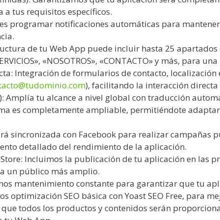
a tus requisitos específicos.
des programar notificaciones automáticas para mantener
cia.
tructura de tu Web App puede incluir hasta 25 apartados
«SERVICIOS», «NOSOTROS», «CONTACTO» y más, para una n
a: Integración de formularios de contacto, localización 
tacto@tudominio.com
), facilitando la interacción direct
: Amplía tu alcance a nivel global con traducción automá
ema es completamente ampliable, permitiéndote adaptarl
ará sincronizada con Facebook para realizar campañas pub
nto detallado del rendimiento de la aplicación.
Store: Incluimos la publicación de tu aplicación en las 
e a un público más amplio.
os mantenimiento constante para garantizar que tu apl
os optimización SEO básica con Yoast SEO Free, para mej
a que todos los productos y contenidos serán proporcion