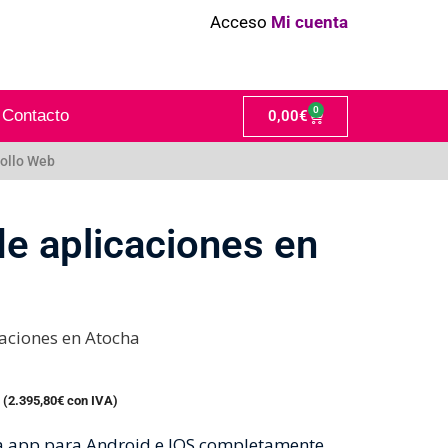
Acceso
Mi cuenta
0
Contacto
0,00
€
ollo Web
de aplicaciones en
caciones en Atocha
 (
2.395,80
€
con IVA)
na app para Android e IOS completamente