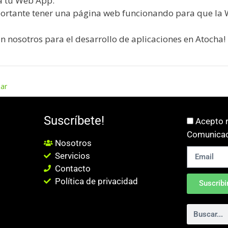
a tu Web App.
portante tener una página web funcionando para que la
n nosotros para el desarrollo de aplicaciones en Atocha!
zar
Suscríbete!
Acepto r
Comunicac
Nosotros
Servicios
Contacto
Política de privacidad
Suscribi