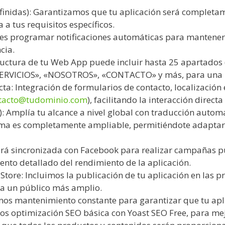
efinidas): Garantizamos que tu aplicación será completam
a tus requisitos específicos.
des programar notificaciones automáticas para mantener
cia.
tructura de tu Web App puede incluir hasta 25 apartados
«SERVICIOS», «NOSOTROS», «CONTACTO» y más, para una n
a: Integración de formularios de contacto, localización 
tacto@tudominio.com
), facilitando la interacción direct
: Amplía tu alcance a nivel global con traducción automá
ema es completamente ampliable, permitiéndote adaptarl
ará sincronizada con Facebook para realizar campañas pub
nto detallado del rendimiento de la aplicación.
Store: Incluimos la publicación de tu aplicación en las 
e a un público más amplio.
os mantenimiento constante para garantizar que tu apl
os optimización SEO básica con Yoast SEO Free, para mej