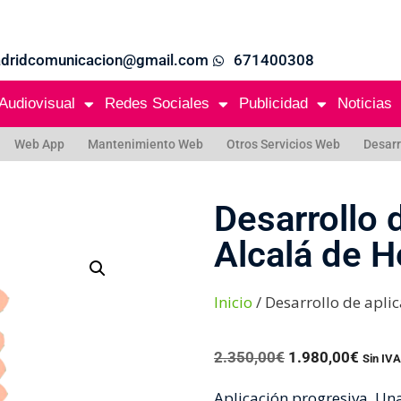
adridcomunicacion@gmail.com
671400308
Audiovisual
Redes Sociales
Publicidad
Noticias
Web App
Mantenimiento Web
Otros Servicios Web
Desarr
Desarrollo 
Alcalá de 
Inicio
/ Desarrollo de apli
2.350,00
€
1.980,00
€
Sin IVA
Aplicación progresiva. U