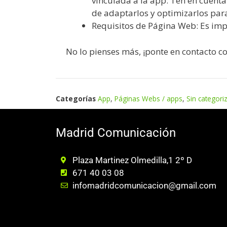
vinculada a la app. Ten en cuent
de adaptarlos y optimizarlos par
Requisitos de Página Web: Es im
No lo pienses más, ¡ponte en contacto co
Categorías
App
,
Páginas Webs / apps
,
Sin categori
Madrid Comunicación
Plaza Martinez Olmedilla,1 2º D
671 40 03 08
infomadridcomunicacion@gmail.com