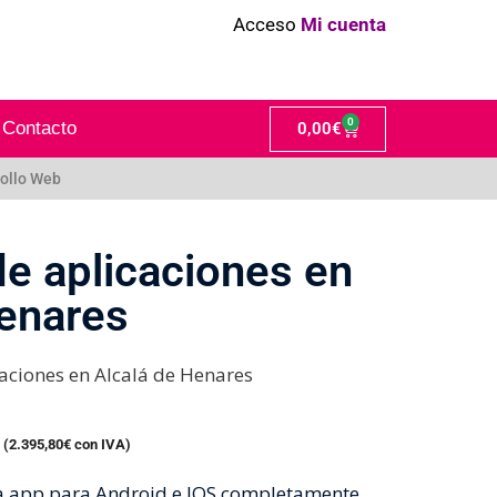
Acceso
Mi cuenta
0
Contacto
0,00
€
ollo Web
de aplicaciones en
Henares
caciones en Alcalá de Henares
 (
2.395,80
€
con IVA)
na app para Android e IOS completamente