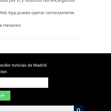
ados por ti, y nosotros nos encargamos
 Web App pueda operar correctamente.
de Henares!
ecibir noticias de Madrid
ión
rse