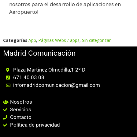
nosotros para el desarrollo de aplicaciones en
Aeropuerto!
Categorías
App
,
Páginas Webs / apps
,
Sin categorizar
Madrid Comunicación
Plaza Martinez Olmedilla,1 2º D
671 40 03 08
infomadridcomunicacion@gmail.com
Nosotros
Servicios
Contacto
Política de privacidad